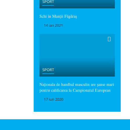
SPORT
Schi în Munții Făgăraș
14 ian 2021
SPORT
Naționala de handbal masculin are șanse mari
pentru calificarea la Campionatul European
17 iun 2020