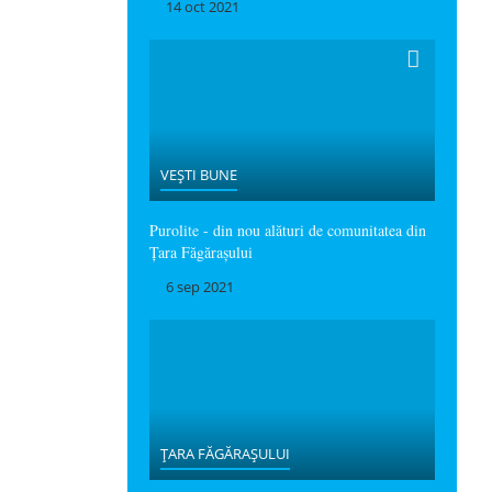
14 oct 2021
VEȘTI BUNE
Purolite - din nou alături de comunitatea din
Țara Făgărașului
6 sep 2021
ȚARA FĂGĂRAȘULUI