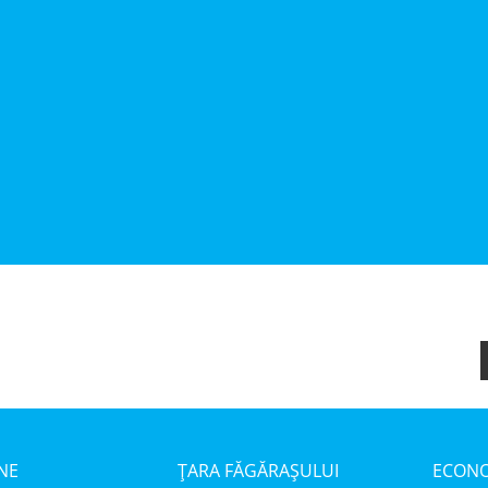
NE
ȚARA FĂGĂRAȘULUI
ECONO