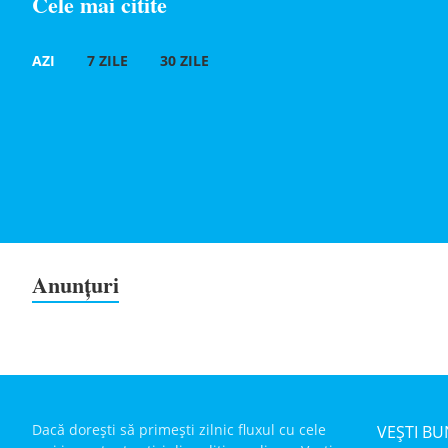
Cele mai citite
AZI
7 ZILE
30 ZILE
Anunțuri
Dacă dorești să primești zilnic fluxul cu cele
VEȘTI BU