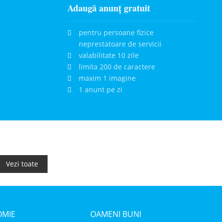
Adaugă anunț gratuit
pentru persoane fizice
neprestatoare de servicii
valabilitate 10 zile
limita 200 de caractere
maxim 1 imagine
1 anunt pe zi
Vezi toate
MIE
OAMENI BUNI