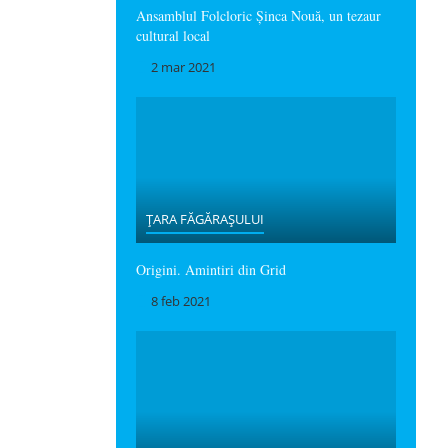
Ansamblul Folcloric Șinca Nouă, un tezaur
cultural local
2 mar 2021
ȚARA FĂGĂRAȘULUI
Origini. Amintiri din Grid
8 feb 2021