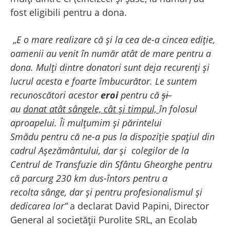
fost eligibili pentru a dona.
„
E o mare realizare că și la cea de-a cincea ediție,
oamenii au venit în număr atât de mare pentru a
dona.
Mulți dintre donatori sunt deja recurenți și
lucrul acesta e foarte îmbucurător. Le suntem
recunoscători acestor
eroi
pentru că
și-
au
donat
atât sângele, cât și timpul,
în folosul
aproapelui. Îi mulțumim și părintelui
Smădu pentru că ne-a pus la dispoziție spațiul din
cadrul Așezământului, dar și colegilor de la
Centrul de Transfuzie din Sfântu Gheorghe pentru
că parcurg 230 km dus-întors pentru a
recolta sânge, dar și pentru profesionalismul și
dedicarea lor”
a declarat David Papini, Director
General al societății Purolite SRL, an Ecolab