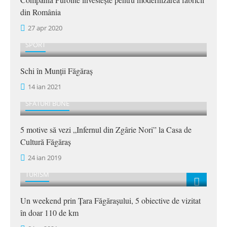
din România
27 apr 2020
SPORT
Schi în Munții Făgăraș
14 ian 2021
SFATURI BUNE
5 motive să vezi „Infernul din Zgârie Nori” la Casa de
Cultură Făgăraș
24 ian 2019
TURISM
Un weekend prin Țara Făgărașului, 5 obiective de vizitat
în doar 110 de km