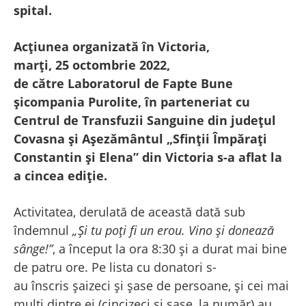
spital.
Acțiunea
organizată în Victoria,
marți, 25 octombrie 2022,
de către Laboratorul de Fapte Bune
șicompania Purolite, în parteneriat cu
Centrul de Transfuzii Sanguine din județul
Covasna și Așezământul „Sfinții Împărați
Constantin și Elena” din Victoria s-a aflat la
a cincea ediție.
Activitatea, derulată de această dată sub
îndemnul
„
Și tu poți fi un erou. Vino și donează
sânge!”
, a început la ora 8:30 și a durat mai bine
de patru ore. Pe lista cu donatori s-
au înscris șaizeci și șase de persoane, și cei mai
mulți dintre ei (cincizeci și șase, la număr) au