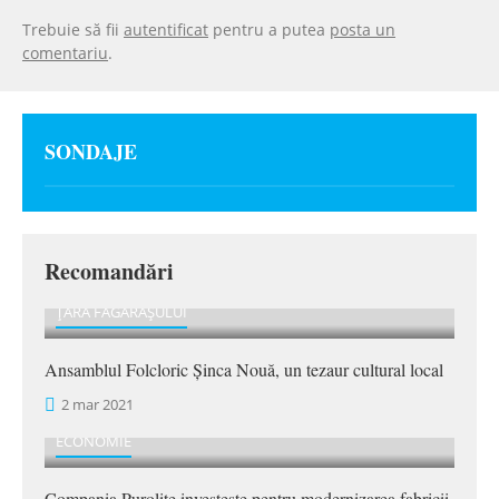
Trebuie să fii
autentificat
pentru a putea
posta un
comentariu
.
SONDAJE
Recomandări
ȚARA FĂGĂRAȘULUI
Ansamblul Folcloric Șinca Nouă, un tezaur cultural local
2 mar 2021
ECONOMIE
Compania Purolite investește pentru modernizarea fabricii