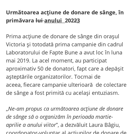
Următoarea
acțiune de donare de sânge, în
primăvara
lui
anului
202
2
3
Prima acțiune de donare de sânge din orașul
Victoria și totodată prima campanie din cadrul
Laboratorului de Fapte Bune a avut loc în luna
mai 2019. La acel moment, au participat
aproximativ 50 de donatori, fapt care a depășit
așteptările organizatorilor. Tocmai de
aceea, fiecare campanie ulterioară de colectare
de sânge a fost primită cu același entuziasm.
„
Ne-am propus ca următoarea acțiune de donare
de sânge să o organizăm în perioada martie-
aprilie a anului viitor
”, a dezvăluit Laura Bâgiu,
coordonator-voluntar al acțiunilor de donare de