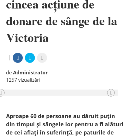
cincea acțiune de
donare de sânge de la
Victoria
|
de
Administrator
1257 vizualizări
|
Previous
Next
Aproape 60 de persoane au dăruit puțin
din
timpul și sângele lor pentru a fi alături
de cei aflați în suferință, pe paturile de