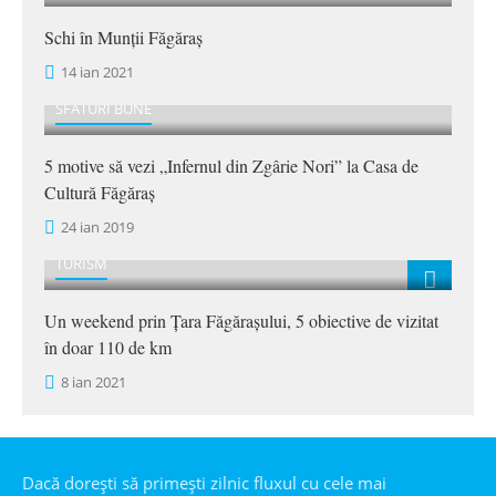
Schi în Munții Făgăraș
14 ian 2021
SFATURI BUNE
5 motive să vezi „Infernul din Zgârie Nori” la Casa de
Cultură Făgăraș
24 ian 2019
TURISM
Un weekend prin Țara Făgărașului, 5 obiective de vizitat
în doar 110 de km
8 ian 2021
Dacă dorești să primești zilnic fluxul cu cele mai