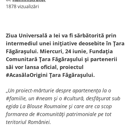
1878 vizualizări
|
Ziua Universală a Iei va fi sărbătorită prin
intermediul unei inițiative deosebite în Țara
Făgărașului. Miercuri, 24 iunie, Fundația
Comunitară Țara Făgărașului și partenerii
săi vor lansa oficial, proiectul
#AcasălaOrigini Țara Făgărașului.
„
Un proiect-mărturie despre apartenența la o
#familie, un #neam și o #cultură, desfășurat sub
egida La Blouse Roumaine și care are ca scop
formarea de #comunități patrimoniale pe tot
teritoriul României.