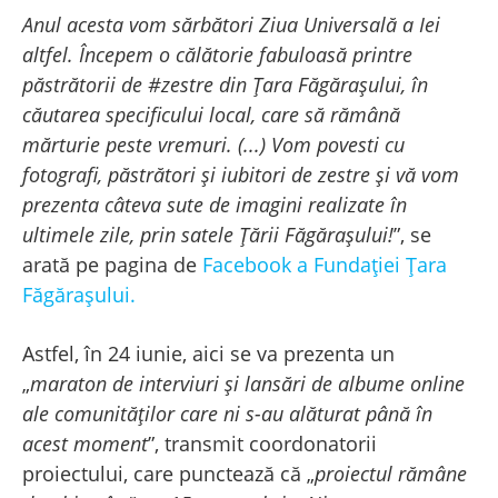
Anul acesta vom sărbători Ziua Universală a Iei
altfel. Începem o călătorie fabuloasă printre
păstrătorii de #zestre din Țara Făgărașului, în
căutarea specificului local, care să rămână
mărturie peste vremuri. (...) Vom povesti cu
fotografi, păstrători și iubitori de zestre și vă vom
prezenta câteva sute de imagini realizate în
ultimele zile, prin satele Țării Făgărașului!
”, se
arată pe pagina de
Facebook a Fundației Țara
Făgărașului.
Astfel, în 24 iunie, aici se va prezenta un
„
maraton de interviuri și lansări de albume online
ale comunităților care ni s-au alăturat până în
acest moment
”, transmit coordonatorii
proiectului, care punctează că „
proiectul rămâne