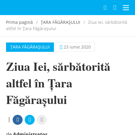
Navi
Prima pagină
ȚARA FĂGĂRAȘULUI
Ziua Iei, sărbătorită
altfel în Țara Făgărașului
ȚARA FĂGĂRAȘULUI
23 iunie 2020
Ziua Iei, sărbătorită
altfel în Țara
Făgărașului
|
de
Administrator