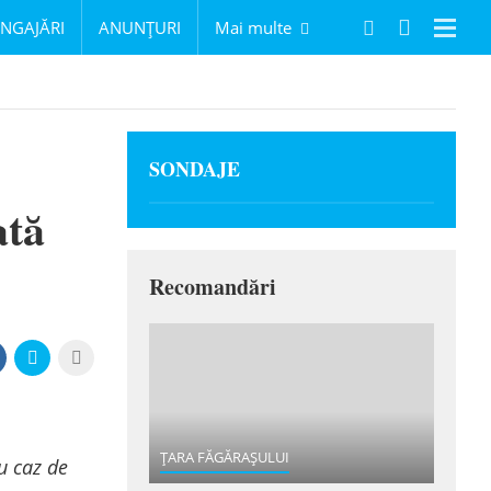
NGAJĂRI
ANUNȚURI
Mai multe
Navig
SONDAJE
ată
Recomandări
ȚARA FĂGĂRAȘULUI
u caz de