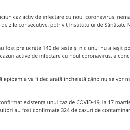
iun caz activ de infectare cu noul coronavirus, nema
de zile consecutive, potrivit Institutului de Sănătate 
au fost prelucrate 140 de teste şi niciunul nu a ieşit po
azuri active de infectare cu noul coronavirus, a conc
 că epidemia va fi declarată încheiată când nu se vor m
confirmat existenţa unui caz de COVID-19, la 17 marti
cuitori au fost confirmate 324 de cazuri de contamina