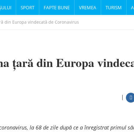
ȘULUI
SPORT
FAPTE BUNE
VREMEA
TURISM
A
ă din Europa vindecată de Coronavirus
a țară din Europa vindec
|
ronavirus, la 68 de zile după ce a înregistrat primul să