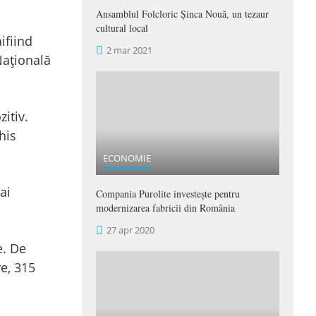
Ansamblul Folcloric Șinca Nouă, un tezaur
cultural local
ifiind
2 mar 2021
Națională
zitiv.
his
ECONOMIE
ai
Compania Purolite investește pentru
modernizarea fabricii din România
27 apr 2020
e. De
re, 315