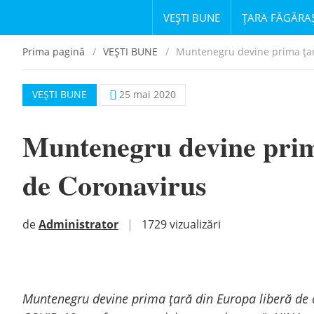
VEȘTI BUNE
ȚARA FĂGĂRA
Prima pagină
VEȘTI BUNE
Muntenegru devine prima țar
VEȘTI BUNE
25 mai 2020
Muntenegru devine prim
de Coronavirus
de
Administrator
|
1729 vizualizări
Muntenegru devine prima ţară din Europa liberă de co