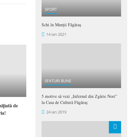
SPORT
Schi în Munții Făgăraș
14 ian 2021
SFATURI BUNE
5 motive să vezi „Infernul din Zgârie Nori”
la Casa de Cultură Făgăraș
ițiată de
ia!
24 ian 2019