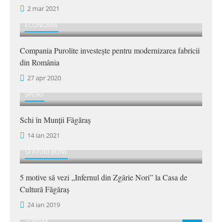
2 mar 2021
ECONOMIE
Compania Purolite investește pentru modernizarea fabricii
din România
27 apr 2020
SPORT
Schi în Munții Făgăraș
14 ian 2021
SFATURI BUNE
5 motive să vezi „Infernul din Zgârie Nori” la Casa de
Cultură Făgăraș
24 ian 2019
TURISM