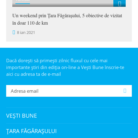
Un weekend prin Țara Făgărașului, 5 obiective de vizitat
în doar 110 de km
8 ian 2021
Dacă dorești să primești zilnic fluxul cu cele mai
importante știri din ediția on-line a Veşti Bune înscrie-te
aici cu adresa ta de e-mail
VEȘTI BUNE
ȚARA FĂGĂRAȘULUI