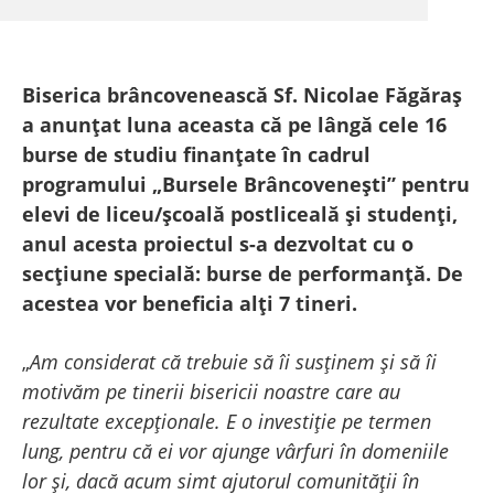
Biserica brâncovenească Sf. Nicolae Făgăraș
a anunțat luna aceasta că pe lângă cele 16
burse de studiu finanțate în cadrul
programului „Bursele Brâncovenești” pentru
elevi de liceu/școală postliceală și studenți,
anul acesta proiectul s-a dezvoltat cu o
secțiune specială: burse de performanță. De
acestea vor beneficia alți 7 tineri.
„
Am considerat că trebuie să îi susținem și să îi
motivăm pe tinerii bisericii noastre care au
rezultate excepționale. E o investiție pe termen
lung, pentru că ei vor ajunge vârfuri în domeniile
lor și, dacă acum simt ajutorul comunității în