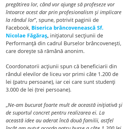
pregătirea lor, când vor ajunge să profeseze vor
întoarce acest dar prin profesionalism și implicare
la rândul lor
”, spune, potrivit paginii de
Facebook,
Biserica brâncovenească Sf.
Nicolae Făgăraș
,
inițiatorul secțiunii de
Performanță din cadrul Burselor brâncovenești,
care dorește să rămână anonim.
Coordonatorii acțiunii spun că beneficiarii din
rândul elevilor de liceu vor primi câte 1.200 de
lei (patru persoane), iar cei care sunt studenți
3.000 de lei (trei persoane).
„
Ne-am bucurat foarte mult de această inițiativă și
de suportul concret pentru realizarea ei. La
această idee au aderat încă două familii, astfel
încât am putut acorda patru burse a câte 1.200 lei