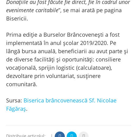
Donațiile au fost făcute fie direct, fie în cadrul unor
evenimente caritabile
”, se mai arată pe pagina
Bisericii.
Prima ediție a Burselor Brâncovenești a fost
implementată în anul școlar 2019/2020. Pe
lângă bursa anuală, beneficiarii au avut parte și
de diverse facilități și oportunități: consiliere
vocațională, sprijin logistic (calculatoare),
dezvoltare prin voluntariat, susținere
comunitară.
Sursa:
Biserica brâncovenească Sf. Nicolae
Făgăraș
.
Distribuie articolul:
|