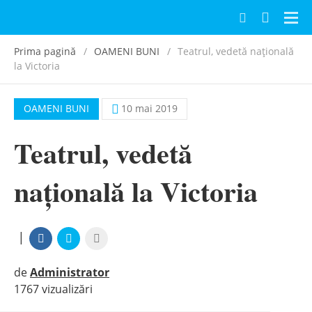
Navi
Prima pagină
OAMENI BUNI
Teatrul, vedetă națională
la Victoria
OAMENI BUNI
10 mai 2019
Teatrul, vedetă
națională la Victoria
|
de
Administrator
1767 vizualizări
|