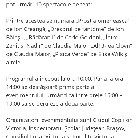
pot urmări 10 spectacole de teatru.
Printre acestea se numără „Prostia omenească”
de Ion Creangă, „Dresorul de fantome” de Ion
Băieșu, „Bădăranii” de Carlo Goldoni, „Între
Zenit și Nadir” de Claudia Maior, „Al13-lea Clovn”
de Claudia Maior, „Pisica Verde” de Elise Wilk și
altele.
Programul a început la ora 10:00. Până la ora
14:00 se desfășoară prima parte a
evenimentului, urmând ca între orele 16:00 –
19:00 să se deruleze a doua parte.
Organizatorii evenimentului sunt Clubul Copiilor
Victoria, Inspectoratul Școlar Județean Brașov,
Consiliul Local Victoria și Purolite Victoria.