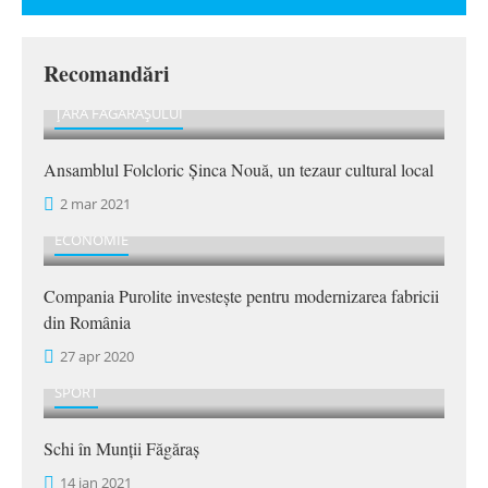
Recomandări
ȚARA FĂGĂRAȘULUI
Ansamblul Folcloric Șinca Nouă, un tezaur cultural local
2 mar 2021
ECONOMIE
Compania Purolite investește pentru modernizarea fabricii
din România
27 apr 2020
SPORT
Schi în Munții Făgăraș
14 ian 2021