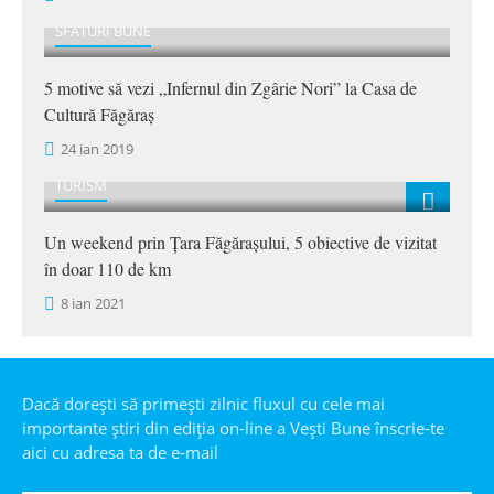
SFATURI BUNE
5 motive să vezi „Infernul din Zgârie Nori” la Casa de
Cultură Făgăraș
24 ian 2019
TURISM
Un weekend prin Țara Făgărașului, 5 obiective de vizitat
în doar 110 de km
8 ian 2021
Dacă dorești să primești zilnic fluxul cu cele mai
importante știri din ediția on-line a Veşti Bune înscrie-te
aici cu adresa ta de e-mail